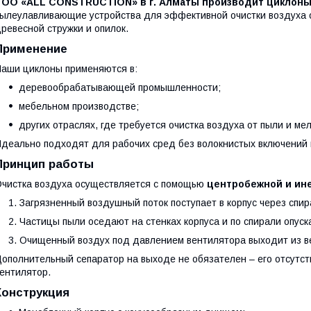
ТОО «ALL CONSTRUCTION» в г. Алматы производит циклоны
ылеулавливающие устройства для эффективной очистки воздуха о
ревесной стружки и опилок.
Применение
аши циклоны применяются в:
деревообрабатывающей промышленности;
мебельном производстве;
других отраслях, где требуется очистка воздуха от пыли и ме
деально подходят для рабочих сред без волокнистых включений и
Принцип работы
чистка воздуха осуществляется с помощью
центробежной и ин
Загрязненный воздушный поток поступает в корпус через спи
Частицы пыли оседают на стенках корпуса и по спирали опуск
Очищенный воздух под давлением вентилятора выходит из ве
ополнительный сепаратор на выходе не обязателен – его отсутст
ентилятор.
Конструкция