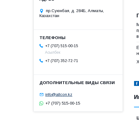
пр.Суюнбая, д. 284Б, Алматы,
Казахстан
п
в
+7 (707) 515-00-15
Е
Асылбек
н
+7 (707) 352-72-71
Х
info@allcon.kz
И
+7 (707) 515-00-15