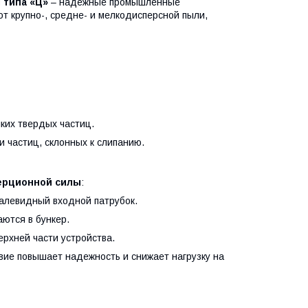
 типа «Ц»
– надежные промышленные
т крупно-, средне- и мелкодисперсной пыли,
лких твердых частиц.
 частиц, склонных к слипанию.
ерционной силы
:
ралевидный входной патрубок.
аются в бункер.
рхней части устройства.
вие повышает надежность и снижает нагрузку на