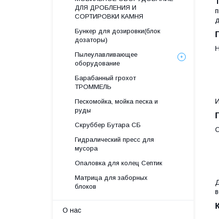
ДЛЯ ДРОБЛЕНИЯ И
п
СОРТИРОВКИ КАМНЯ
д
Бункер для дозировки(блок
дозаторы)
Н
Пылеулавливающее
оборудование
Барабанный грохот
ТРОММЕЛЬ
И
Пескомойка, мойка песка и
руды
Скруббер Бутара СБ
О
Гидралический пресс для
мусора
Опаловка для колец Септик
Матрица для заборных
Д
блоков
в
О нас