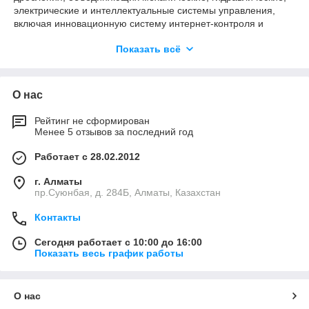
электрические и интеллектуальные системы управления,
включая инновационную систему интернет-контроля и
другие современные решения.
Показать всё
Благодаря новой конструкции, оптимизированной слоистой
камере дробления, интеллектуальной автоматической
системе управления и интеграции с системой удалённого
О нас
мониторинга, дробилка SH демонстрирует
эксплуатационные характеристики, значительно
превосходящие возможности традиционных конусных
Рейтинг не сформирован
Менее 5 отзывов за последний год
дробилок.
Оборудование может эффективно использоваться для
Работает с 28.02.2012
среднего, мелкого и сверхтонкого дробления в различных
производственных задачах.
г. Алматы
пр.Суюнбая, д. 284Б, Алматы, Казахстан
Контакты
Сегодня работает с 10:00 до 16:00
Показать весь график работы
О нас