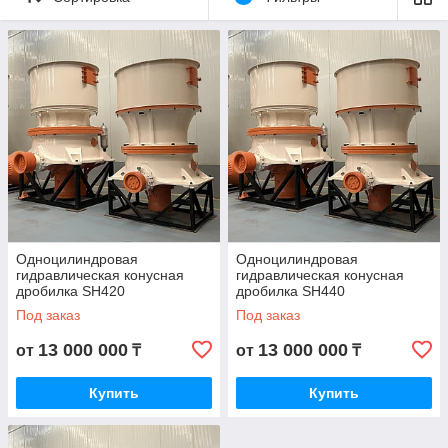
эксплуатационные характеристики, значительно
превосходящие возможности традиционных конусных
дробилок.
Оборудование может эффективно использоваться для
среднего, мелкого и сверхтонкого дробления в различных
производственных задачах.
Одноцилиндровая
Одноцилиндровая
гидравлическая конусная
гидравлическая конусная
дробилка SH420
дробилка SH440
Под заказ
Под заказ
13 000 000
13 000 000
от
₸
от
₸
Купить
Купить