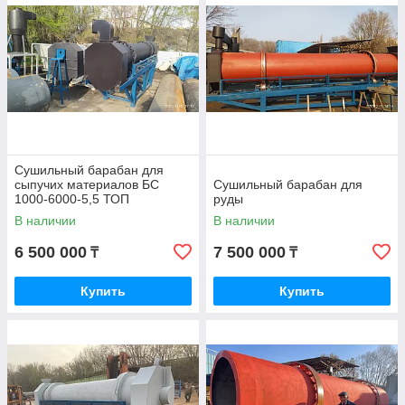
Купить производственное оборудование
Стоимость сушильного барабана определяется в зависимости от
области применения оборудования. Так например, в компании "All
Construction" есть в наличии параллельная и противоточная роторная
сушилка. Цена оборудования определяется такими показателями как:
вид материала и количество влаги, которую необходимо испарить в
притоке.
Сушильный барабан для
сыпучих материалов БС
Сушильный барабан для
1000-6000-5,5 ТОП
руды
В наличии
В наличии
6 500 000
7 500 000
₸
₸
Купить
Купить