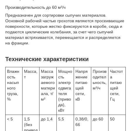
Производительность до 60 м³/ч
Предназначен для сортировки сыпучих материалов.
Основной рабочей частью грохотов являются просеивающие
поверхности, которые жестко фиксируются в коробе, сюда и
подаются циклические колебания, за счет чего сыпучий
материал встряхивается, перемещается и распределяется
на фракции.
Технические характеристики
Влажн
Масса,
Масса
Мощно
Напря
Произв
Частот
ость
т
загруж
сть
жение
одител
а
насып
аемого
электр
питаю
ьность,
питаю
ного
матери
одвига
щей
м³/ч
щей
груза,
ала, т/
теля
сети,
сети,
%
м³
(приво
кВ
Гц
да),
кВт
< 5
1,5
до 1,4
5,5
0,38/0,
до 60
50
(без
66
привод