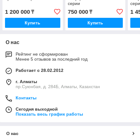
серии
сер
1 200 000
750 000
1 4
₸
₸
Купить
Купить
О нас
Рейтинг не сформирован
Менее 5 отзывов за последний год
Работает с 28.02.2012
г. Алматы
пр.Суюнбая, д. 284Б, Алматы, Казахстан
Контакты
Сегодня выходной
Показать весь график работы
О нас