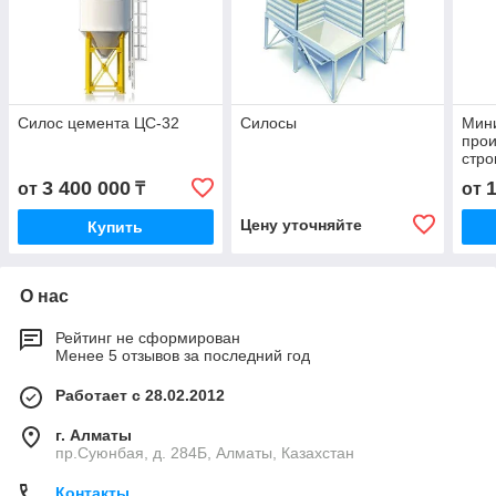
Силос цемента ЦС-32
Силосы
Мини
прои
стро
20 т
3 400 000
от
₸
от
Цену уточняйте
Купить
О нас
Рейтинг не сформирован
Менее 5 отзывов за последний год
Работает с 28.02.2012
г. Алматы
пр.Суюнбая, д. 284Б, Алматы, Казахстан
Контакты