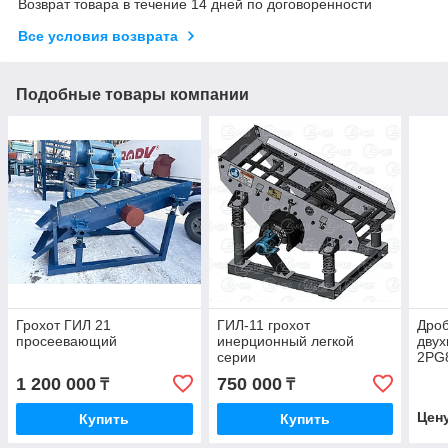
Возврат товара в течение 14 дней по договоренности
Все условия возврата
Подобные товары компании
Грохот ГИЛ 21
ГИЛ-11 грохот
Дроб
просеевающий
инерционный легкой
двух
серии
2PG
1 200 000
750 000
₸
₸
Цен
Купить
Купить