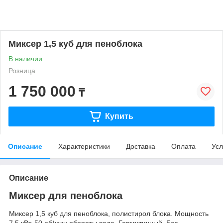
Миксер 1,5 куб для пеноблока
В наличии
Розница
1 750 000
₸
Купить
Описание
Характеристики
Доставка
Оплата
Усл
Описание
Миксер для пеноблока
Миксер 1,5 куб для пеноблока, полистирол блока. Мощность
7,5 кВт. 50 об/мин обороты вала. Гермитичный. Без